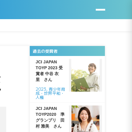
過去の受賞者
JCI JAPAN
TOYP 2023 受
賞者 中谷 衣
さ
里 さん
ん
2023
,
青少年育
成・世界平和・
人権
JCI JAPAN
TOYP2020 準
グランプリ 田
村 雅美 さん