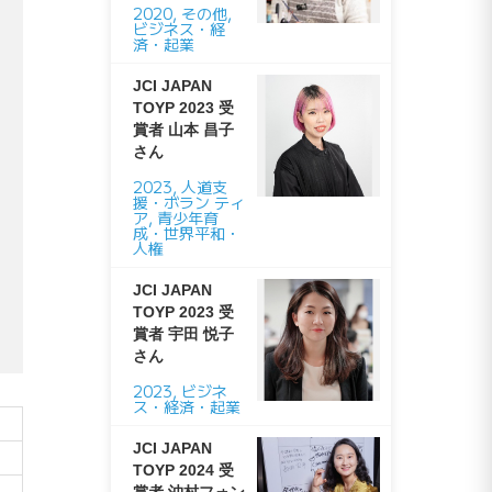
2020
,
その他
,
ビジネス・経
済・起業
JCI JAPAN
TOYP 2023 受
賞者 山本 昌子
さん
2023
,
人道支
援・ボラン ティ
ア
,
青少年育
成・世界平和・
人権
JCI JAPAN
TOYP 2023 受
賞者 宇田 悦子
さん
2023
,
ビジネ
ス・経済・起業
JCI JAPAN
TOYP 2024 受