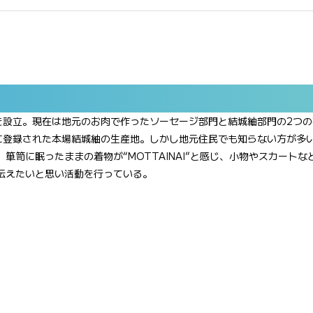
を設立。現在は地元のお肉で作ったソーセージ部門と結城紬部門の2つの
に登録された本場結城紬の生産地。しかし地元住民でも知らない方が多
箪笥に眠ったままの着物が“MOTTAINAI”と感じ、小物やスカートな
伝えたいと思い活動を行っている。