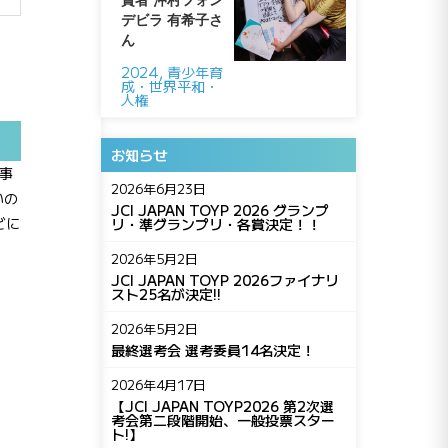
賞者 沖村フォン
デビラ 有希子さ
ん
2024
,
青少年育
成・世界平和・
人権
お知らせ
事
2026年6月23日
いの
JCI JAPAN TOYP 2026 グランプ
どに
リ・準グランプリ・各賞決定！！
2026年5月2日
JCI JAPAN TOYP 2026ファイナリ
スト25名が決定!!
2026年5月2日
最終選考会 選考委員14名決定！
2026年4月17日
【JCI JAPAN TOYP2026 第2次選
考会第二段階開始、一般投票スター
ト!】