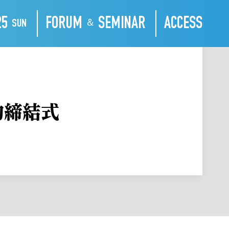
25
FORUM
SEMINAR
ACCESS
SUN
＆
約締結式