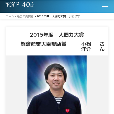
ホーム
»
過去の受賞者
»
2015年度 人間力大賞 小松 洋介
2015年度 人間力大賞
経済産業大臣奨励賞
小松
さ
洋介
ん