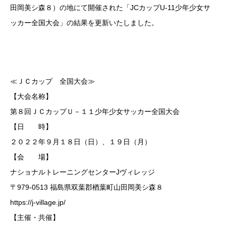
田岡美シ森８）の地にて開催された「JCカップU-11少年少女サ
ッカー全国大会」の結果を更新いたしました。
≪ＪＣカップ 全国大会≫
【大会名称】
第８回ＪＣカップＵ－１１少年少女サッカー全国大会
【日 時】
２０２２年９月１８日（日）、１９日（月）
【会 場】
ナショナルトレーニングセンターJヴィレッジ
〒979-0513 福島県双葉郡楢葉町山田岡美シ森８
https://j-village.jp/
【主催・共催】