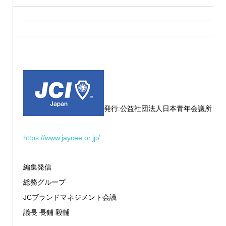
発行ː公益社団法人日本青年会議所
https://www.jaycee.or.jp/
編集発信
総務グループ
JCブランドマネジメント会議
議長 長鋪 毅輔