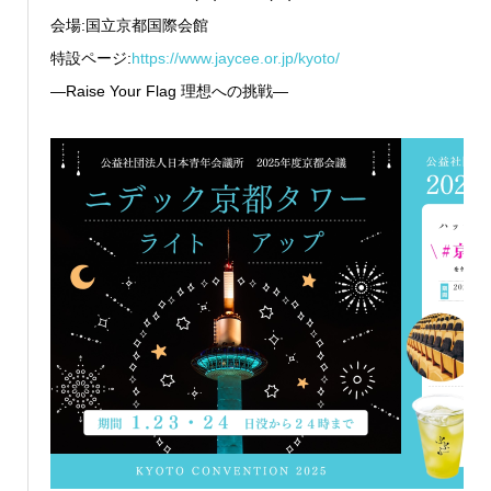
会場:国立京都国際会館
特設ページ:
https://www.jaycee.or.jp/kyoto/
—Raise Your Flag 理想への挑戦—