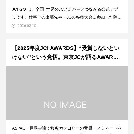
JCI GO は、全国･世界のJCメンバーとつながる公式アプ
リです。仕事での出張先や、JCの各種大会に参加した際、
「どこに行けばいいかわからない」「せっかくならJCメン
2026.03.10
バーのお店を利用したい」と感じたことはありませんか。
JCI GO に登録することで、・全国のJCメンバーに、JC会
【2025年度JCI AWARDS】“受賞しないとい
員が運営
けない”という覚悟。東京JCが語るAWARDS
を取りに行く設計思想
ASPAC・世界会議で複数カテゴリーの受賞・ノミネートを