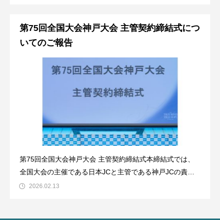
や、事業構築におけるKPI設計の重要性など、初挑戦だか
らこそ得られた気づきを紹介します。「まず出してみ
第75回全国大会神戸大会 主管契約締結式につ
る。」その一歩が生んだリアルをお
いてのご報告
第75回全国大会神戸大会 主管契約締結式本締結式では、
全国大会の主催である日本JCと主管である神戸JCの責任
と役割を明確にするとともに、各地会員会議所の理事長を
2026.02.13
はじめとする参加者の皆様に対し、第75回全国大会神戸大
会の理念、目的、意義を発信いたしました。神戸JC 松井