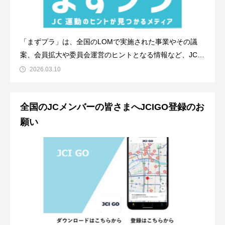
「まずプラ」は、全国のLOMで実施された事業やその議
案、会員拡大や委員会運営のヒントとなる情報など、JC運
動に必要な情報を一元的に確認することができます。「事
2026.03.10
業の組み立て方が分からない」「他のLOMの取り組みを知
りたい」そんな時に活用いただけるツールです。日々のJC
全国のJCメンバーの皆さまへJCIGO登録のお
活動の中で「まずプラ」をご活用い
願い