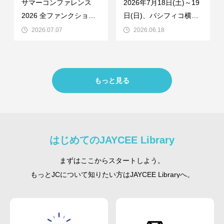
サマーコンファレンス
2026年7月18日(土)～19
2026 全ファンクション
日(日)、パシフィコ横浜
のタイムスケジュールを
にてサマーコンファレン
2026.07.07
2026.06.18
公開しました!本年度の
ス2026を開催いたしま
サマーコンファレンスで
す。サマーコンファレン
は、地域やLOMの課題に
スは、日本JC三大大会の
もっと見る
寄り添った7つのフォー
一つとして、日本JCが推
ラム、8つのセミナーを
進してきた運動を全
開催します。さらに
はじめてのJAYCEE Library
まずはここからスタートしよう。
もっとJCについて知りたい方はJAYCEE Libraryへ。