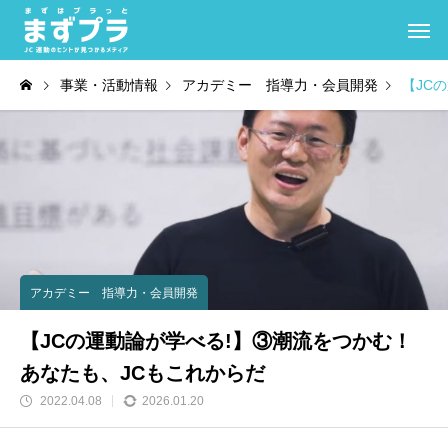
事業・活動情報
アカデミー 指導力・会員開発
【JC
アカデミー 指導力・会員開発
【JCの運動論が学べる!】③潮流をつかむ！
あなたも、JCもこれからだ
2022.04.08
2026.01.20