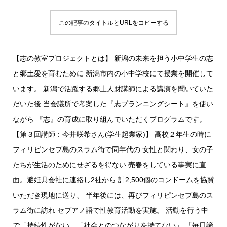
この記事のタイトルとURLをコピーする
【志の教室プロジェクトとは】 新潟の未来を担う小中学生の志
と郷土愛を育むために 新潟市内の小中学校にて授業を開催して
います。 新潟で活躍する郷土人財講師による講演を聞いていた
だいた後 当会議所で考案した『志プランニングシート』を使い
ながら 『志』の育成に取り組んでいただくプログラムです。
【第３回講師：今井咲希さん(学生起業家)】 高校２年生の時に
フィリピンセブ島のスラム街で同年代の 女性と関わり、女の子
たちが生活のためにせざるを得ない 売春をしている事実に直
面。避妊具会社に連絡し2社から 計2,500個のコンドームを協賛
いただき現地に送り、 半年後には、再びフィリピンセブ島のス
ラム街に訪れ セブアノ語で性教育活動を実施。 活動を行う中
で「持続性がない」「社会とのつながりを持てない」 「毎日諦