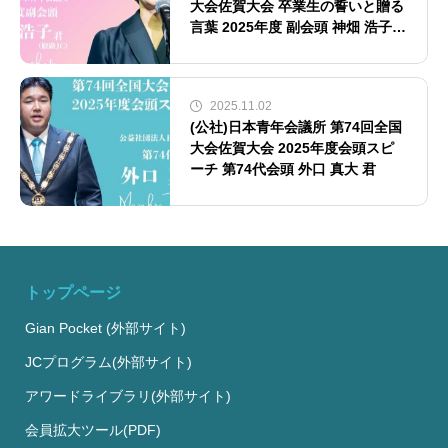
大会佐賀大会 卒業生の誓いと贈る
言葉 2025年度 副会頭 神畑 浩子
君
2025.11.02
(公社)日本青年会議所 第74回全国
大会佐賀大会 2025年度会頭スピ
ーチ 第74代会頭 外口 真大 君
トップページ
Gian Pocket (外部サイト)
JCプログラム(外部サイト)
アワードライブラリ(外部サイト)
会員拡大ツール(PDF)