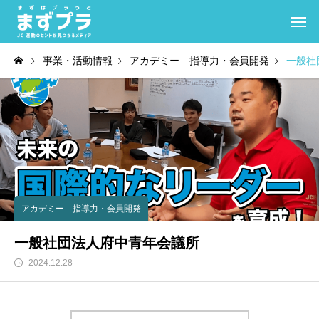
事業・活動情報
アカデミー 指導力・会員開発
一般社
アカデミー 指導力・会員開発
一般社団法人府中青年会議所
2024.12.28