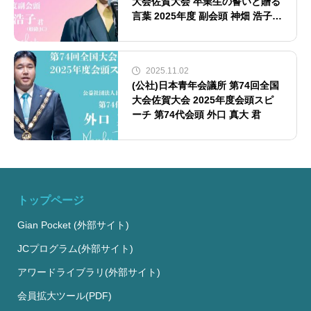
大会佐賀大会 卒業生の誓いと贈る
言葉 2025年度 副会頭 神畑 浩子
君
2025.11.02
(公社)日本青年会議所 第74回全国
大会佐賀大会 2025年度会頭スピ
ーチ 第74代会頭 外口 真大 君
トップページ
Gian Pocket (外部サイト)
JCプログラム(外部サイト)
アワードライブラリ(外部サイト)
会員拡大ツール(PDF)