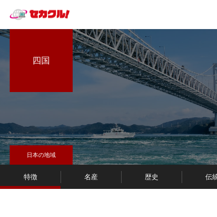
四国
日本の地域
特徴
名産
歴史
伝