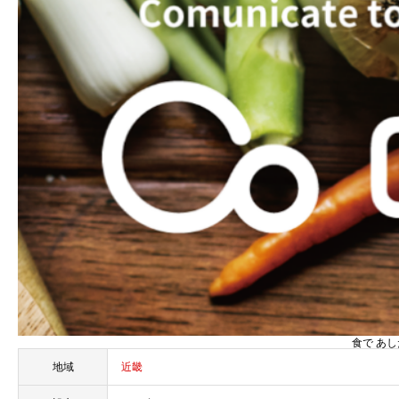
食で あ
地域
近畿