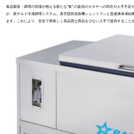
食品製造・調理の現場が抱える新たな"食" の提供のカタチへの対応や人手不
が、新チルド冷凍調理システム。真空脱気包装機シュットマンと急速液体凍結
ます。これにより、安全で美味しく高品質な商品を少ない人手で提供すること