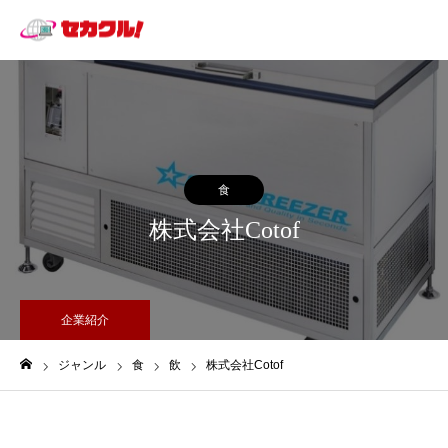
食
株式会社Cotof
企業紹介
ジャンル
食
飲
株式会社Cotof
ホーム