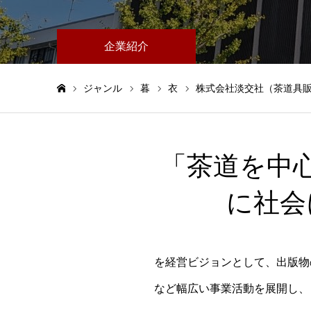
企業紹介
ジャンル
暮
衣
株式会社淡交社（茶道具
ホーム
「茶道を中
に社会
を経営ビジョンとして、出版物
など幅広い事業活動を展開し、