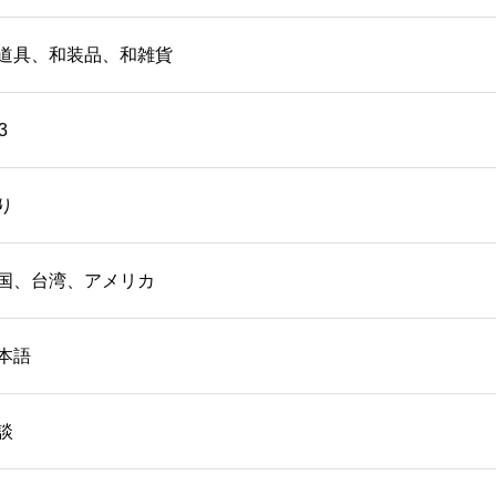
道具、和装品、和雑貨
3
り
国、台湾、アメリカ
本語
談