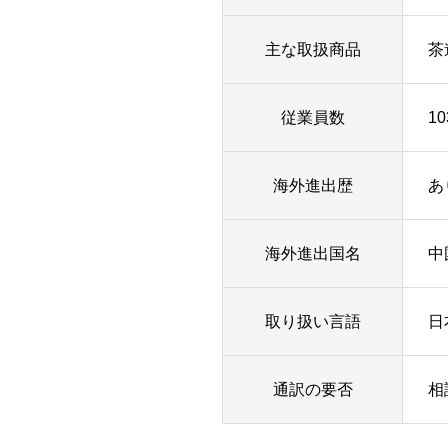
主な取扱商品
茶
従業員数
10
海外進出歴
あ
海外進出国名
中
取り扱い言語
日
通訳の要否
相