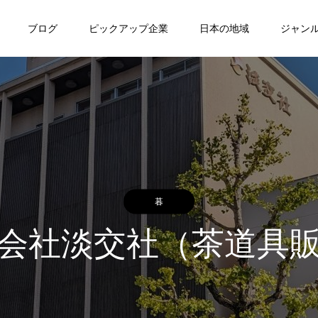
ブログ
ピックアップ企業
日本の地域
ジャン
暮
会社淡交社（茶道具