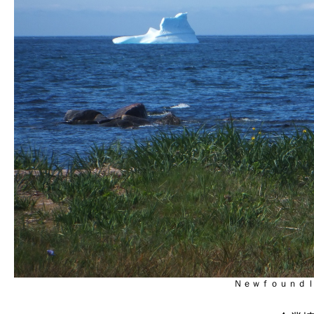
Ｎｅｗｆｏｕｎｄ