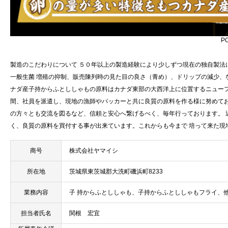
P
製造のこだわりについて ５０年以上の製造経験により少しずつ現在の独自製法
一般生菌 増殖の抑制、販売陳列時の見た目の良さ（青め）、ドリップの減少、
ナダ産子持からふとししゃもの原料はカナダ東部の大西洋上に位置するニューフ
間、社員を派遣し、現地の漁師やパッカーと共に良質の原料を作る様に努めてお
の方々とも交流を図るなど、信頼と安心へ繋げるべく、毎年行っております。 
く、良質の原料を買付する事が出来ています。これからも今まで 培って来た現
商号
株式会社ヤマイシ
所在地
茨城県東茨城郡大洗町磯浜町8233
業務内容
子 持からふとししゃも、子持からふとししゃもフライ、
担当者氏名
関根 宏宜