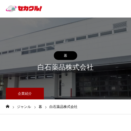
暮
白石薬品株式会社
企業紹介
ジャンル
暮
白石薬品株式会社
ホーム