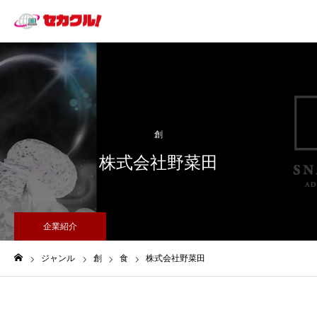
創
株式会社野菜田
企業紹介
ジャンル
創
食
株式会社野菜田
ホーム