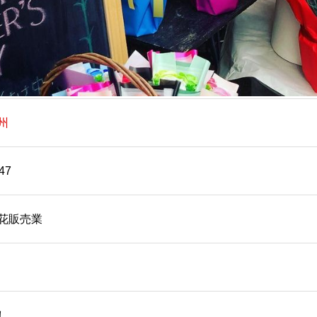
州
47
花販売業
し