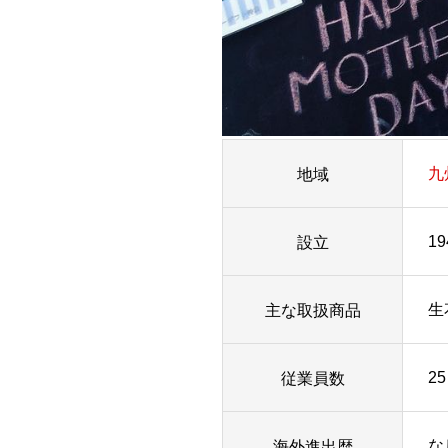
地域
九
設立
19
主な取扱商品
生
従業員数
25
海外進出歴
な