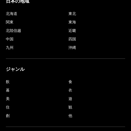
日本の地域
北海道
東北
関東
東海
北陸信越
近畿
中国
四国
九州
沖縄
ジャンル
飲
食
暮
衣
美
遊
住
観
創
他