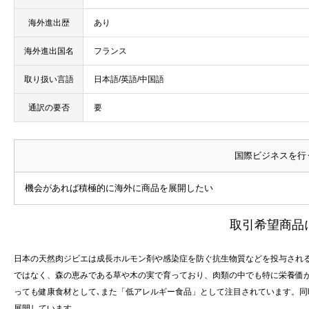
海外進出歴
あり
海外進出国名
フランス
取り扱い言語
日本語/英語/中国語
通訳の要否
要
国際ビジネスを行
機会があれば積極的に海外に商品を展開したい
取引希望商品
日本の天然肉ジビエは成長ホルモン剤や感染症を防ぐ抗生物質などを投与される
ではなく、森の恵みである草や木の実で育っており、肉類の中でも特に栄養価が
っても健康食材として､また「低アレルギー食品」として注目されています。
展開しています。