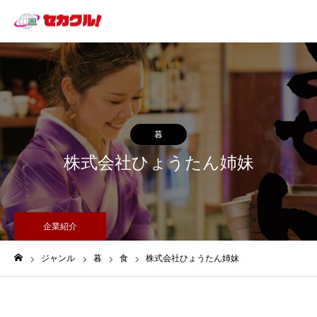
暮
株式会社ひょうたん姉妹
企業紹介
ジャンル
暮
食
株式会社ひょうたん姉妹
ホーム