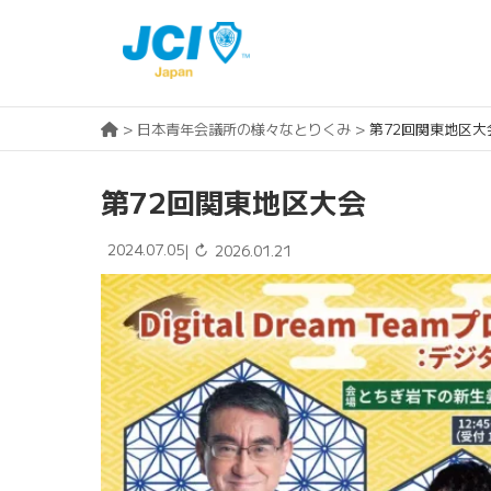
>
日本青年会議所の様々なとりくみ
>
第72回関東地区大
第72回関東地区大会
2024.07.05
↻
|
2026.01.21