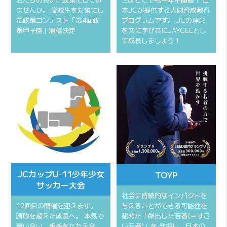
ませんか。 高校生を対象にし
本JCが提供する人財育成教育
た政策コンテスト「第4回政
プログラムです。 JCの理念
策甲子園」開催決定
を共に学び共にJAYCEEとし
て成長しましょう！
JCカップU-11少年少女
TOYP
サッカー大会
社会に持続的なインパクトを
12回目の開催を迎えます。
与えることができる可能性を
勝敗を超えた成長へ。 本気で
秘めた「傑出した若者(＝すご
競い合い、相手をたたえ合
い若者)」を 発掘し、日本の