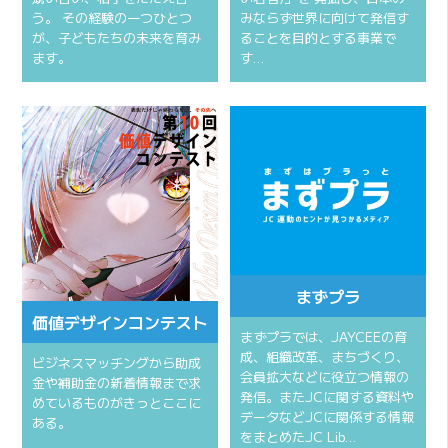
う。 その経験の一つひとつ
みならず世界に向けて発信す
が、子どもたちの未来を育み
ることを目的とする事業で
ます。
す…
まずプラ
価値デザインコンテスト
まずプラでは、JAYCEEの育
成、組織改革、まちづくり、
ビジネスマッチングから助成
会員拡大などに役立つ情報の
金や補助金の新着情報まで求
発信。またJCに関する資料や
めているものがきっとここに
データなどJCに関係する情報
ある。
をまとめたJC Lib…