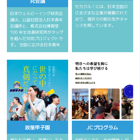
究会議
セカクル！には、日本全国の
さまざまな企業が掲載されて
⽇本ウェルビーイング研究会
おり、海外での取引先やチャ
議は、公益社団法⼈⽇本⻘年
ンスを探しています。
会議所と、株式会社博報堂
100 年⽣活者研究所がタッグ
を組んだ共同プロジェクトで
す。 全国に広がる⽇本⻘年…
政策甲子園
JCプログラム
君たちの想い、政策にしてみ
全国どこでも一年中開催！ 日