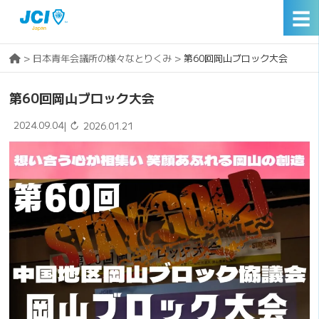
☰
>
日本青年会議所の様々なとりくみ
>
第60回岡山ブロック大会
第60回岡山ブロック大会
2024.09.04
↻
|
2026.01.21