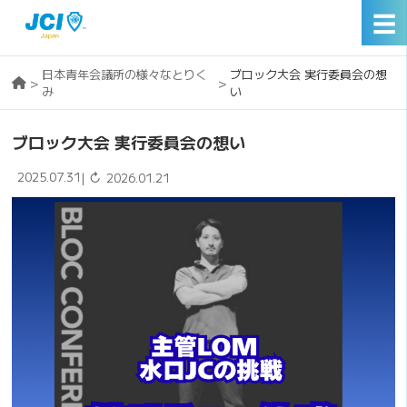
☰
日本青年会議所の様々なとりく
ブロック大会 実行委員会の想
>
>
み
い
ブロック大会 実行委員会の想い
2025.07.31
↻
|
2026.01.21