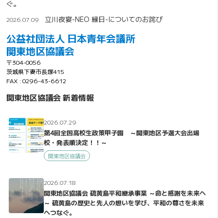
ぐ。
立川夜宴-NEO 縁日-についてのお詫び
2026.07.09
公益社団法人 日本青年会議所
関東地区協議会
〒304-0056
茨城県下妻市長塚415
FAX : 0296-43-6612
関東地区協議会 新着情報
2026.07.29
第4回全国高校生政策甲子園 ～関東地区予選大会出場
校・発表順決定！！～
関東地区協議会
2026.07.18
関東地区協議会 硫黄島平和継承事業 ～命と感謝を未来へ
～ 硫黄島の歴史と先人の想いを学び、平和の尊さを未来
へつなぐ。