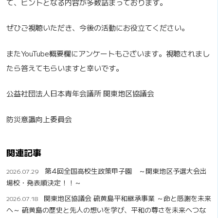
て、ヒントとなる内容が多数詰まっております。
ぜひご視聴いただき、今後の活動にお役立てください。
またYouTube概要欄にアンケートもございます。視聴されまし
たら答えてもらいますと幸いです。
公益社団法人日本青年会議所 関東地区協議会
防災意識向上委員会
関連記事
第4回全国高校生政策甲子園 ～関東地区予選大会出
2026.07.29
場校・発表順決定！！～
関東地区協議会 硫黄島平和継承事業 ～命と感謝を未来
2026.07.18
へ～ 硫黄島の歴史と先人の想いを学び、平和の尊さを未来へつな