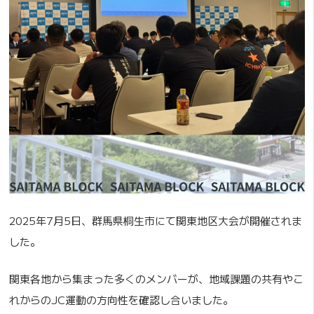
2025
年
7
月
5
日、群馬県桐生市にて関東地区大会が開催されま
した。
関東各地から集まった多くのメンバーが、地域課題の共有やこ
れからの
JC
運動の方向性を確認し合いました。