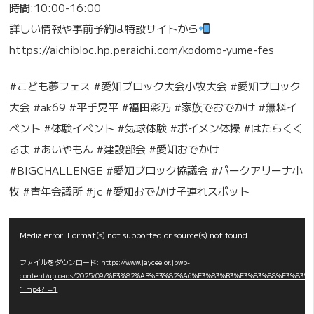
時間:10:00-16:00
詳しい情報や事前予約は特設サイトから
https://aichibloc.hp.peraichi.com/kodomo-yume-fes
#こども夢フェス #愛知ブロック大会小牧大会 #愛知ブロック
大会 #ak69 #平手晃平 #福田彩乃 #家族でおでかけ #無料イ
ベント #体験イベント #気球体験 #ボイメン体操 #はたらくく
るま #あいやもん #建設部会 #愛知おでかけ
#BIGCHALLENGE #愛知ブロック協議会 #パークアリーナ小
牧 #青年会議所 #jc #愛知おでかけ子連れスポット
動
Media error: Format(s) not supported or source(s) not found
画
ファイルをダウンロード: https://www.jaycee.or.jpwp-
プ
content/uploads/2025/09/%E3%82%AB%E3%82%A6%E3%83%B3%E3%83%88%E3%83
レ
1.mp4?_=1
ー