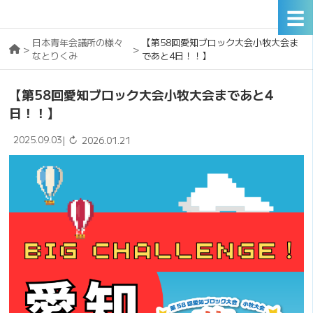
☰
日本青年会議所の様々
【第58回愛知ブロック大会小牧大会ま
>
>
なとりくみ
であと4日！！】
【第58回愛知ブロック大会小牧大会まであと4
日！！】
2025.09.03
↻
|
2026.01.21