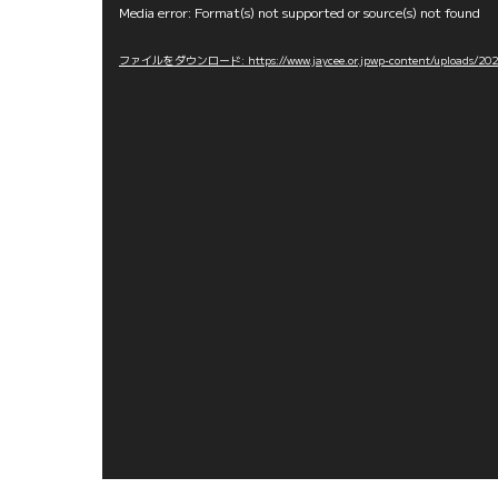
動
Media error: Format(s) not supported or source(s) not found
画
ファイルをダウンロード: https://www.jaycee.or.jpwp-content/uploads/
プ
レ
ー
ヤ
ー