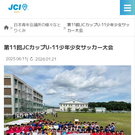
☰
日本青年会議所の様々なと
第11回JCカップU-11少年少女サッ
>
>
りくみ
カー大会
第11回JCカップU-11少年少女サッカー大会
2025.06.11
↻
|
2026.01.21