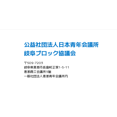
公益社団法人日本青年会議所
岐阜ブロック協議会
〒509-7203
岐阜県恵那市長島町正家1-5-11
恵那商工会議所3階
一般社団法人恵那青年会議所内