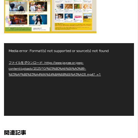
動
Media error: Format(s) not supported or source(s) not found
画
ファイルをダウンロード: https://www.jaycee.or.jpwp-
プ
content/uploads/2025/10/%E5%BD%A6%E6%A0%B9-
レ
%E5%AF%BE%E5%A4%96%E4%BA%8B%E6%A5%AD3.mp4?_=1
ー
ヤ
ー
関連記事