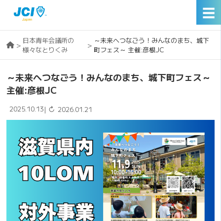
☰
日本青年会議所の
～未来へつなごう！みんなのまち、城下
>
>
様々なとりくみ
町フェス～ 主催:彦根JC
～未来へつなごう！みんなのまち、城下町フェス～
主催:彦根JC
2025.10.13
↻
|
2026.01.21