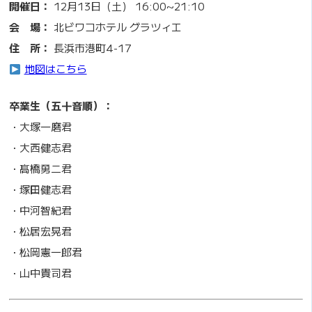
開催日：
12月13日（土） 16:00~21:10
会 場：
北ビワコホテル グラツィエ
住 所：
長浜市港町4-17
地図はこちら
卒業生（五十音順）：
・大塚一磨君
・大西健志君
・髙橋勇二君
・塚田健志君
・中河智紀君
・松居宏晃君
・松岡憲一郎君
・山中貴司君