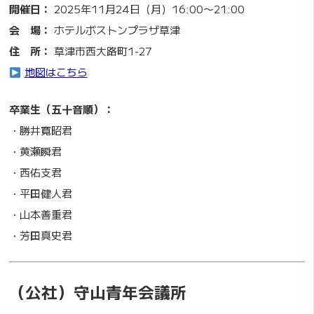
開催日：
2025年11月24日（月）16:00〜21:00
会 場：
ホテルボストンプラザ草津
住 所：
草津市西大路町1-27
地図はこちら
卒業生（五十音順）：
・勝井寛昭君
・黄瀬瞬君
・西佑支君
・平田健人君
・山本善重君
・芳田真史君
（公社）守山青年会議所