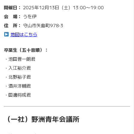
開催日：
2025年12月13日（土）13:00〜19:00
会 場：
うを伊
住 所：
守山市矢島町978-3
地図はこちら
卒業生（五十音順）：
・池田晋一朗君
・入江裕介君
・北野裕子君
・酒井洋輔君
・田邊将成君
（一社）野洲青年会議所