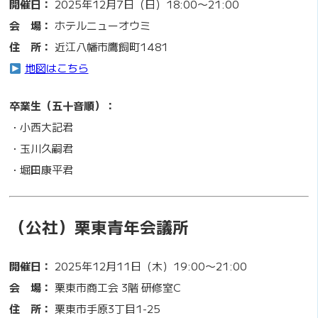
開催日：
2025年12月7日（日）18:00〜21:00
会 場：
ホテルニューオウミ
住 所：
近江八幡市鷹飼町1481
地図はこちら
卒業生（五十音順）：
・小西大記君
・玉川久嗣君
・堀田康平君
（公社）栗東青年会議所
開催日：
2025年12月11日（木）19:00〜21:00
会 場：
栗東市商工会 3階 研修室C
住 所：
栗東市手原3丁目1-25