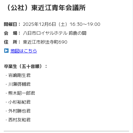
（公社）東近江青年会議所
開催日：
2025年12月6日（土）16:30〜19:00
会 場：
八日市ロイヤルホテル 鈴鹿の間
住 所：
東近江市妙法寺町690
地図はこちら
卒業生（五十音順）：
・岩嶋剛生君
・川瀬啓輔君
・熊木昭一郎君
・小杉裕紀君
・外村勝也君
・西村友和君