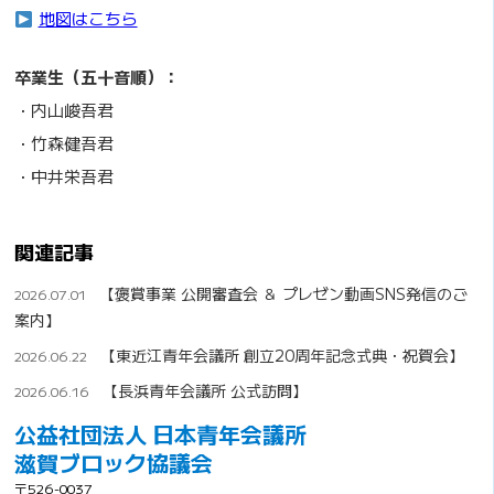
地図はこちら
卒業生（五十音順）：
・内山峻吾君
・竹森健吾君
・中井栄吾君
関連記事
【褒賞事業 公開審査会 ＆ プレゼン動画SNS発信のご
2026.07.01
案内】
【東近江青年会議所 創立20周年記念式典・祝賀会】
2026.06.22
【長浜青年会議所 公式訪問】
2026.06.16
公益社団法人 日本青年会議所
滋賀ブロック協議会
〒526-0037