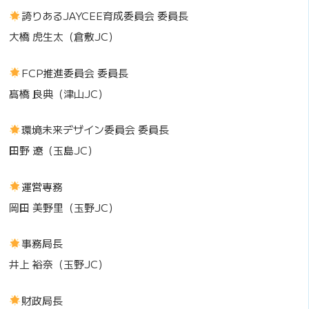
誇りあるJAYCEE育成委員会 委員長
大橋 虎生太（倉敷JC）
FCP推進委員会 委員長
髙橋 良典（津山JC）
環境未来デザイン委員会 委員長
田野 遼（玉島JC）
運営専務
岡田 美野里（玉野JC）
事務局長
井上 裕奈（玉野JC）
財政局長