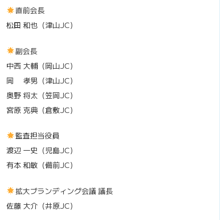
直前会長
松田 和也（津山JC）
副会長
中西 大輔（岡山JC）
岡 孝男（津山JC）
奥野 将太（笠岡JC）
宮原 克典（倉敷JC）
監査担当役員
渡辺 一史（児島JC）
有本 和敏（備前JC）
拡大ブランディング会議 議長
佐藤 大介（井原JC）