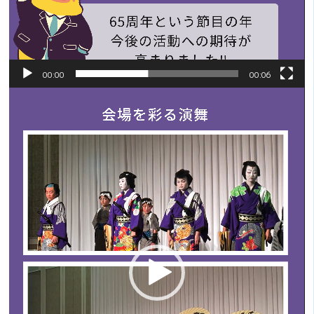
00:00
00:06
動
画
プ
レ
ー
ヤ
ー