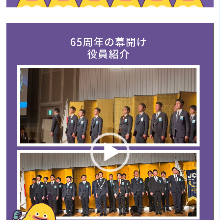
動
画
プ
レ
ー
ヤ
ー