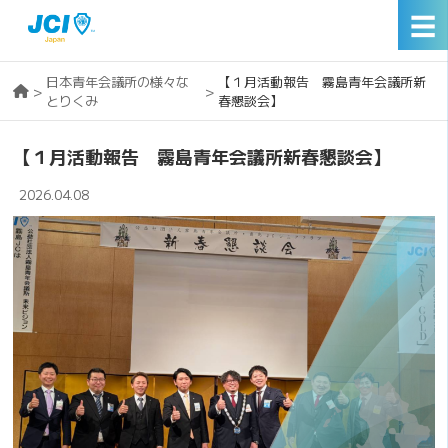
☰
日本青年会議所の様々な
【１月活動報告 霧島青年会議所新
>
>
とりくみ
春懇談会】
【１月活動報告 霧島青年会議所新春懇談会】
2026.04.08