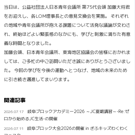
当日は、公益社団法人日本青年会議所 第75代会頭 加藤大将君
をお迎えし、各LOM理事長との意見交換会を実施。 それぞれ
の地域や青年会議所が抱える課題について活発な議論が交わさ
れ、終始ほどよい緊張感のなかにも、学びと刺激に満ちた有意
義な時間となりました。
加藤会頭、日本青年会議所、東海地区協議会の皆様におかれま
しては、ご多忙の中ご訪問いただき誠にありがとうございまし
た。 今回の学びを今後の運動へとつなげ、地域の未来のため
に引き続き邁進してまいります。
関連記事
岐阜ブロックアカデミー2026 ～JC夏期講習～-Re:ゼ
2026.07.17
ロから始めるJC生活-の開催
岐阜ブロック大会2026の開催 in ぎふキッズわくわく
2026.07.11