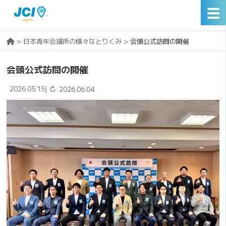
☰
>
日本青年会議所の様々なとりくみ
>
会頭公式訪問の開催
会頭公式訪問の開催
2026.05.15
↻
|
2026.06.04