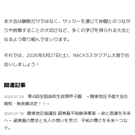
本大会は勝敗だけではなく、サッカーを通じて仲間とのつなが
りや挑戦することの大切さなど、多くの学びを得られる大会と
なるよう取り組んでまいります。
それでは、2026年6月27日(土)、NACK5スタジアム大宮でお
会いしましょう！
関連記事
第4回全国高校生政策甲子園 ～関東地区予選大会出
2026.07.29
場校・発表順決定！！～
関東地区協議会 硫黄島平和継承事業 ～命と感謝を未来
2026.07.18
へ～ 硫黄島の歴史と先人の想いを学び、平和の尊さを未来へつな
ぐ。