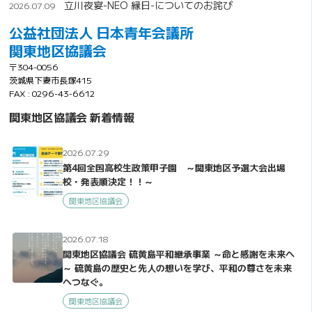
立川夜宴-NEO 縁日-についてのお詫び
2026.07.09
公益社団法人 日本青年会議所
関東地区協議会
〒304-0056
茨城県下妻市長塚415
FAX : 0296-43-6612
関東地区協議会 新着情報
2026.07.29
第4回全国高校生政策甲子園 ～関東地区予選大会出場
校・発表順決定！！～
関東地区協議会
2026.07.18
関東地区協議会 硫黄島平和継承事業 ～命と感謝を未来へ
～ 硫黄島の歴史と先人の想いを学び、平和の尊さを未来
へつなぐ。
関東地区協議会