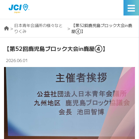
☰
日本青年会議所の様々なと
【第52回鹿児島ブロック大会in鹿
>
>
りくみ
屋④】
【第52回鹿児島ブロック大会in鹿屋④】
2026.06.01