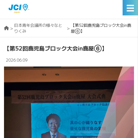
☰
日本青年会議所の様々なと
【第52回鹿児島ブロック大会in鹿
>
>
りくみ
屋⑥】
【第52回鹿児島ブロック大会in鹿屋⑥】
2026.06.09