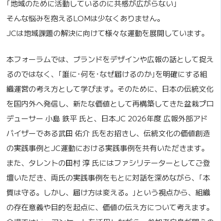
｢地域のために活動しているのに共感が広がらない｣
そんな悩みを抱えるLOMは少なくありません。
JCは地域課題の解決に向けて様々な運動を展開しています。
本フォーラムでは、ブランドをデザインや広報の話として捉え
るのではなく、｢誰に･何を･なぜ届けるのか｣を明確にする組
織運営の考え方として学びます。そのために、日本の伝統文化
を国内外へ発信し、新たな価値として再構築してきた盆栽プロ
デューサー 小島 鉄平 氏と、日本JC 2026年度 広報外部アド
バイザーである武田 佑介 氏をお招きし、伝統文化の価値創造
の実践事例とJC運動における実践事例を共有いただきます。
また、タレントの田村 淳 氏にはファシリテーターとしてご登
壇いただき、両氏の実践事例をもとに対話を深めながら、｢本
質は守る。しかし、届け方は変える。｣という視点から、組織
の存在意義や目的を起点に、価値の伝え方について考えます。