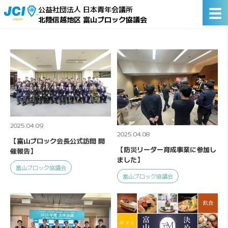
☰
公益社団法人 日本青年会議所
北陸信越地区 富山ブロック協議会
2025.04.09
2025.04.08
【富山ブロック会長公式訪問 開
【防災リーダー育成事業に参加し
催報告】
ました】
富山ブロック協議会
富山ブロック協議会