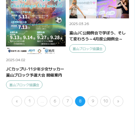
2025.03.26
富山JC公開例会で学ぼう、そし
て変わろう～4月度公開例会～
富山ブロック協議会
2025.04.02
JCカップU-11少年少女サッカー
富山ブロック予選大会 開催案内
富山ブロック協議会
«
1
…
6
7
8
9
10
»