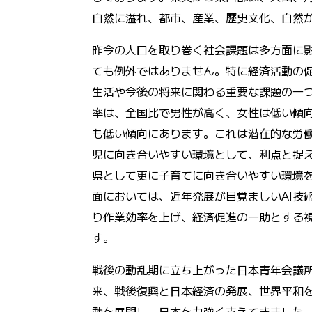
自然に溢れ、都市、産業、歴史文化、自然
昨今の人口を取り巻く社会課題は多方面に
ても例外ではありません。特に経済活動の
生活や今後の将来に関わる重要な課題の一
率は、全国比で男性が高く、女性は低い傾
も低い傾向にあります。これは潜在的な労
児に向き合いやすい環境として、利点と捉
県として更に子育てに向き合いやすい環境
面においては、近年発展が目覚ましい
AI
り作業効率を上げ、経済促進の一助とする
す。
戦後の動乱期に立ち上がった日本青年会議
来、戦後復興と日本経済の発展、世界平和
動を展開し、日本を力強く支えてきました