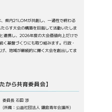
は、県内
21LOM
が共創し、一過性で終わる
もたらす大会の構築を目指して活動いたしま
と連携し、
2026
年度の大会価値向上だけで
続く基盤づくりにも取り組みます。行政・
広げ、地域が継続的に輝く大会を創出してま
たから共育委員会】
委員長 石田 渉
(所属：公益社団法人 鎌倉青年会議所)