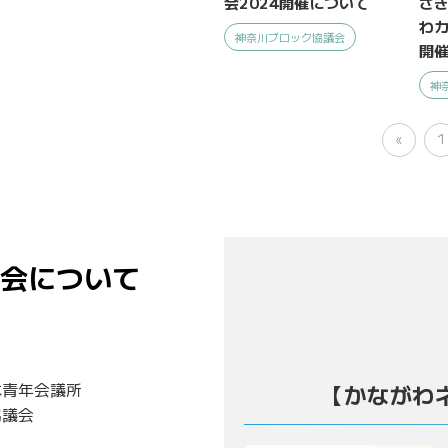
会2024開催について
さき
わ
神奈川ブロック協議会
開催
神
«
1
会について
本青年会議所
【かながわ
協議会