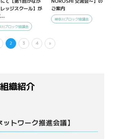
にて【第1回かなが
NOROSHI 交流会〜】の
カレッジスクール】が
ご案内
…
神奈川ブロック協議会
奈川ブロック協議会
2
3
4
»
組織紹介
ネットワーク推進会議】