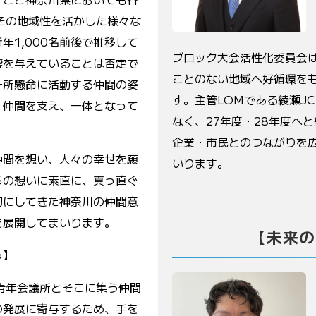
その地域性を活かした様々な
近年
1,000名前後で推移して
ブロック大会活性化委員会
響を与えていることは否定で
ことのない地域へ好循環を
一所懸命に活動する仲間の姿
す。主管
LOM
である綾瀬
JC
、仲間を支え、一体となって
なく、
27
年度・
28
年度へと
企業・市民とのつながりを
仲間を想い、人々の幸せを願
いります。
らの想いに素直に、真っ直ぐ
切にしてきた神奈川の仲間意
を展開してまいります。
【未来の
う】
の青年会議所とそこに集う仲間
の発展に寄与するため、手を