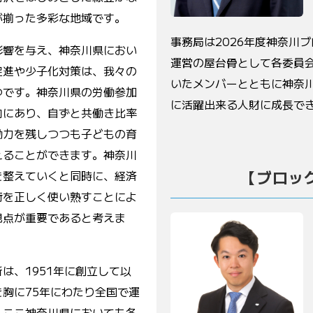
が揃った多彩な地域です。
事務局は
2026
年度神奈川ブ
影響を与え、神奈川県におい
運営の屋台骨として各委員
促進や少子化対策は、我々の
いたメンバーとともに神奈
つです。神奈川県の労働参加
に活躍出来る人財に成長で
向にあり、自ずと共働き比率
働力を残しつつも子どもの育
えることができます。神奈川
【ブロッ
を整えていくと同時に、経済
技術を正しく使い熟すことによ
視点が重要であると考えま
所は、
1951年に創立して以
を胸に
75年にわたり全国で運
。ここ神奈川県においても各