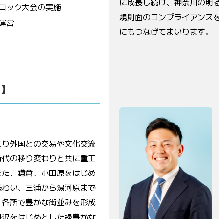
に成長し続け、神奈川の明
ロック大会の実施
規則面のコンプライアンス
運営
にもつなげてまいります。
書】
より外国との交易や文化交流
時代の移り変わりと共に重工
また、鎌倉、小田原をはじめ
賑わい、三浦から湯河原まで
、各所で豊かな街並みを形成
丹沢をはじめとした緑豊かな