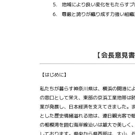
5.
地域により良い変化をもたらすブ
6.
尊厳と誇りが織り成す力強い組織
【会長意見
【はじめに】
私たちが暮らす神奈川県は、横浜の開港に
の窓口として栄え、東部の京浜工業地帯は
業が発展し、日本経済を支えてきました。
とした歴史情緒溢れる地は、連日観光客で
の相模湾を囲む海岸線沿いは雄大で美しく
しております。県央から県西部は、大山、