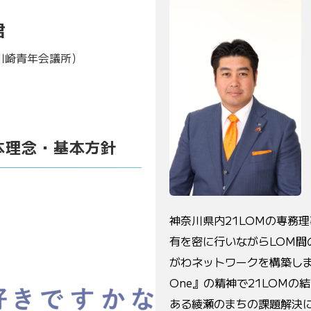
君
川崎青年会議所）
本理念・基本方針
神奈川県内21LOMの専務
有を密に行いながらLOM
がわネットワークを構築します。そし
One』の精神で21LOM
ある綾瀬のまちの課題解決