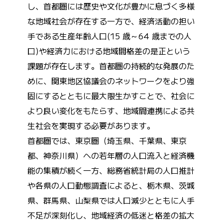
し、首都圏には歴史や文化が豊かに息づく多様
な地域社会が存在する一方で、経済活動の担い
手である生産年齢人口(15 歳～64 歳までの人
口)や経済力における地域間格差の是正という
課題が存在します。首都圏の持続的な発展のた
めに、関東地区協議会のネットワークをより強
固にするとともに最大限生かすことで、社会に
より良い変化をもたらす、地域間連携による共
生社会を実現する必要があります。
首都圏では、東京圏（埼玉県、千葉県、東京
都、神奈川県）への若年層の人口流入と経済機
能の集積が続く一方、総務省統計局の人口推計
や各県の人口動態調査によると、栃木県、茨城
県、群馬県、山梨県では人口減少とともに人手
不足が深刻化し、地域経済の低迷と格差の拡大