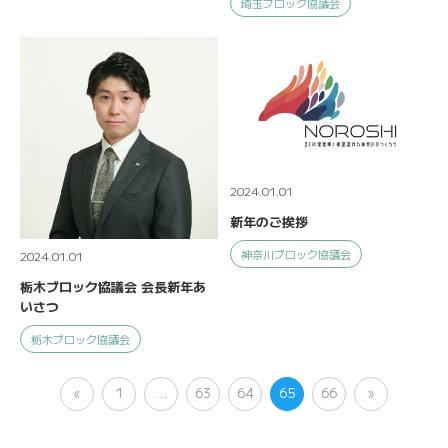
埼玉ブロック協議会
2024.01.01
新年のご挨拶
神奈川ブロック協議会
2024.01.01
栃木ブロック協議会 会長新年あ
いさつ
栃木ブロック協議会
«
1
…
63
64
65
66
»