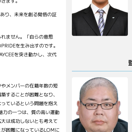
いきます。
証であり、未来を創る覚悟の証
られません。「自らの意思
PRIDEを生み出すのです。
AYCEEを突き動かし、次代
少やメンバーの在籍年数の短
構築することが困難となり、
なっているという問題を抱え
魅力の一つは、質の高い運動
拡大は成功しないとも考えて
が困難になっているLOMに