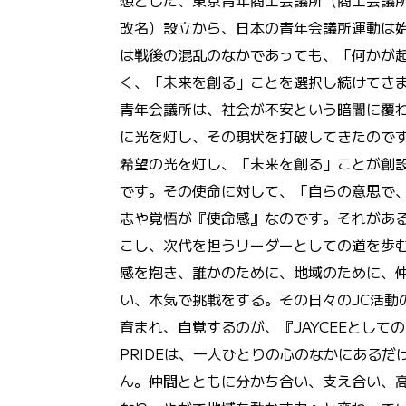
想とした、東京青年商工会議所（商工会議
改名）設立から、日本の青年会議所運動は
は戦後の混乱のなかであっても、「何かが
く、「未来を創る」ことを選択し続けてき
青年会議所は、社会が不安という暗闇に覆
に光を灯し、その現状を打破してきたので
希望の光を灯し、「未来を創る」ことが創
です。その使命に対して、「自らの意思で
志や覚悟が『使命感』なのです。それがあ
こし、次代を担うリーダーとしての道を歩
感を抱き、誰かのために、地域のために、
い、本気で挑戦をする。その日々のJC活動
育まれ、自覚するのが、『JAYCEEとしての
PRIDEは、一人ひとりの心のなかにある
ん。仲間とともに分かち合い、支え合い、