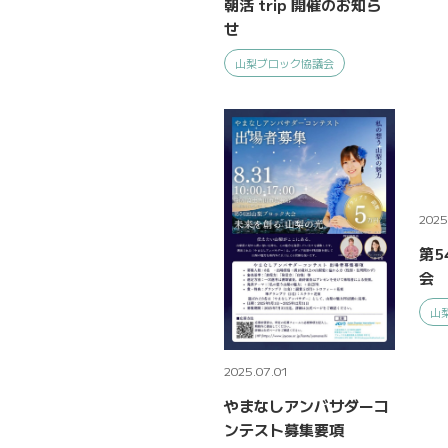
朝活 trip 開催のお知ら
せ
山梨ブロック協議会
2025
第5
会
山
2025.07.01
やまなしアンバサダーコ
ンテスト募集要項