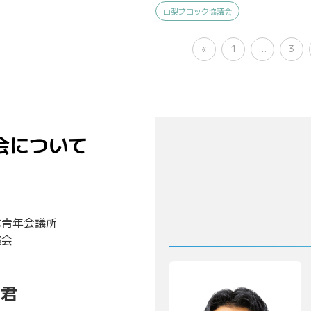
山梨ブロック協議会
«
1
…
3
会について
本青年会議所
議会
 君