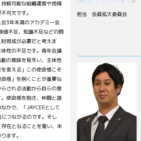
、持続可能な組織運営や地域
要不可欠です。
担当 会員拡大委員会
入会3年未満のアカデミー会
験値不足、知識不足などの問
人財育成が必要だと考えま
主体性の不足です。青年会議
活動の意味を見失い、主体性
来を変える」この使命感こそ
使命感」を抱くことが重要な
やらされる活動から自らの意
す。使命感を抱き、仲間と語
かで、「JAYCEEとして
成長につながるのです。そし
いく存在となることを誓い、未
いります。