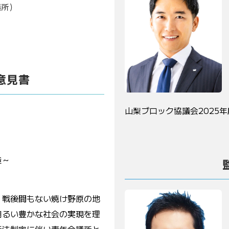
議所）
意見書
山梨ブロック協議会2025年
造～
」戦後間もない焼け野原の地
明るい豊かな社会の実現を理