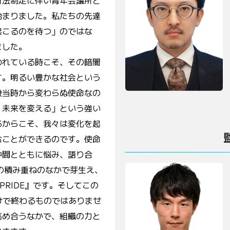
所法制定に伴い青年会議所と
始まりました。私たちの先達
起こるのを待つ」のではな
ました。
われている時こそ、その暗闇
す。明るい豊かな社会という
設当時から変わらぬ使命なの
、未来を変える」という強い
るからこそ、我々は変化を起
むことができるのです。使命
仲間とともに悩み、語り合
の積み重ねのなかで芽生え、
PRIDE』です。そしてこの
だけで終わるものではありませ
高め合うなかで、組織の力と