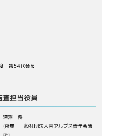
度 第54代会長
監査担当役員
深澤 将
(所属：一般社団法人南アルプス青年会議
所)