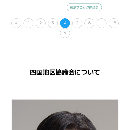
徳島ブロック協議会
«
1
2
3
4
5
6
…
18
»
四国地区協議会について