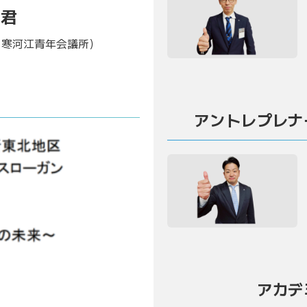
 君
 寒河江青年会議所）
ン
アントレプレナ
アカデ