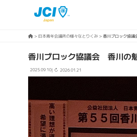
>
日本青年会議所の様々なとりくみ
>
香川ブロック協議
香川ブロック協議会 香川の
2025.09.10
↻
|
2026.01.21