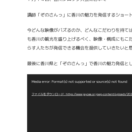
講師「ぞのさんっ」に香川の魅力を発信するショー
今どんな映像がバズるのか、どんなこだわりを持て
も香川の観光を盛り上げるべく、映像・構成にもこ
らす人たちが発信できる機会を提供していきたいと
最後に香川県と「ぞのさんっ」で香川の魅力発信と
動
Media error: Format(s) not supported or source(s) not found
画
ファイルをダウンロード: https://www.jaycee.or.jpwp-content/uploads
プ
レ
ー
ヤ
ー