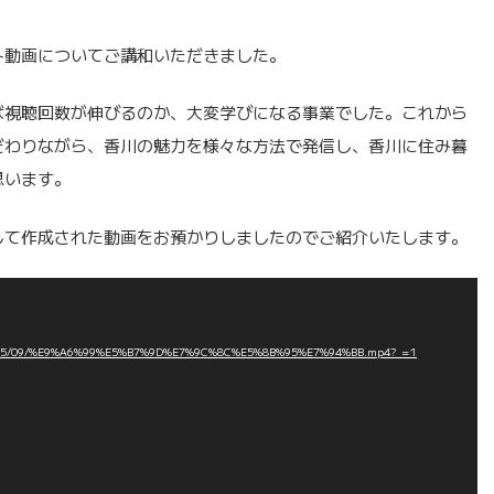
ト動画についてご講和いただきました。
ば視聴回数が伸びるのか、大変学びになる事業でした。これから
だわりながら、香川の魅力を様々な方法で発信し、香川に住み暮
思います。
して作成された動画をお預かりしましたのでご紹介いたします。
/2025/09/%E9%A6%99%E5%B7%9D%E7%9C%8C%E5%8B%95%E7%94%BB.mp4?_=1