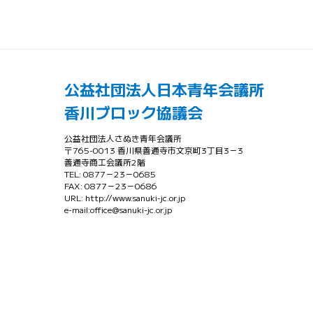
公益社団法人日本青年会議所
香川ブロック協議会
公益社団法人さぬき青年会議所
〒765-0013 香川県善通寺市文京町3丁目3－3
善通寺商工会議所2階
TEL: 0877－23－0685
FAX: 0877－23－0686
URL: http://www.sanuki-jc.or.jp
e-mail:office@sanuki-jc.or.jp