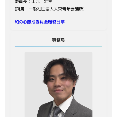
委員長：山元 雅生
(所属：一般社団法人大東青年会議所)
和の心醸成委員会職務分掌
事務局