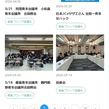
2026.04.02
2026.03.20
3/21 阿南青年会議所 小松島
青年会議所 合同例会
⽇本JC×サザエさん 全国⼀⻫幸
せハック
徳島ブロック協議会
徳島ブロック協議会
2026.03.20
2026.03.14
3/18 徳島青年会議所 鳴門板
役員会
野青年会議所合同例会
徳島ブロック協議会
徳島ブロック協議会
«
1
2
3
4
5
…
18
»