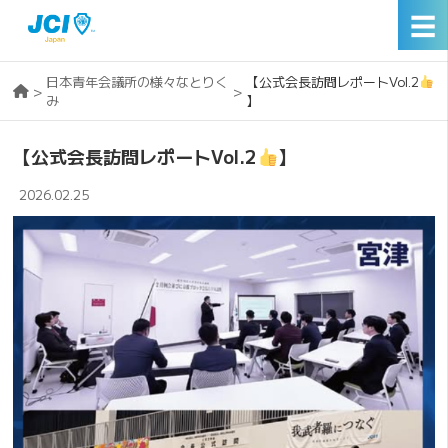
☰
日本青年会議所の様々なとりく
【公式会長訪問レポートVol.2
>
>
み
】
【公式会長訪問レポートVol.2
】
2026.02.25