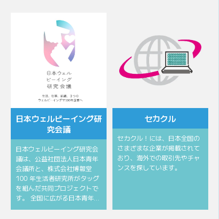
会頭所信
会頭挨拶
⽇本ウェルビーイング研
セカクル
究会議
セカクル！には、日本全国の
さまざまな企業が掲載されて
⽇本ウェルビーイング研究会
おり、海外での取引先やチャ
議は、公益社団法⼈⽇本⻘年
ンスを探しています。
会議所と、株式会社博報堂
100 年⽣活者研究所がタッグ
を組んだ共同プロジェクトで
す。 全国に広がる⽇本⻘年…