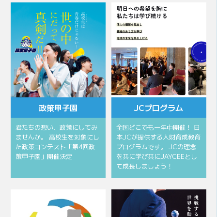
政策甲子園
JCプログラム
君たちの想い、政策にしてみ
全国どこでも一年中開催！ 日
ませんか。 高校生を対象にし
本JCが提供する人財育成教育
た政策コンテスト「第4回政
プログラムです。 JCの理念
策甲子園」開催決定
を共に学び共にJAYCEEとし
て成長しましょう！