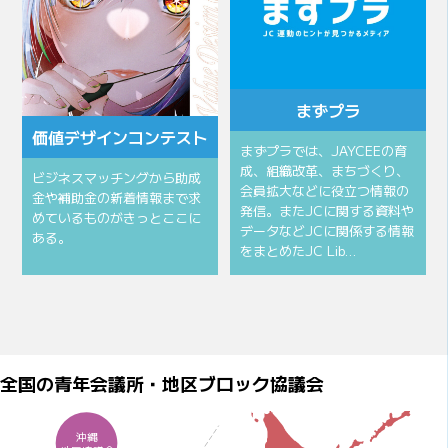
まずプラ
価値デザインコンテスト
まずプラでは、JAYCEEの育
成、組織改革、まちづくり、
ビジネスマッチングから助成
会員拡大などに役立つ情報の
金や補助金の新着情報まで求
発信。またJCに関する資料や
めているものがきっとここに
データなどJCに関係する情報
ある。
をまとめたJC Lib…
全国の青年会議所・地区ブロック協議会
沖縄