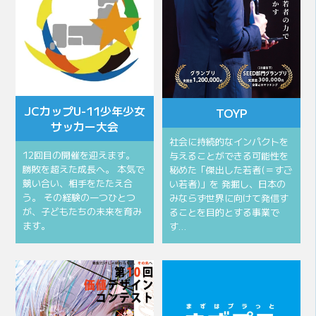
JCカップU-11少年少女
TOYP
サッカー大会
社会に持続的なインパクトを
12回目の開催を迎えます。
与えることができる可能性を
勝敗を超えた成長へ。 本気で
秘めた「傑出した若者(＝すご
競い合い、相手をたたえ合
い若者)」を 発掘し、日本の
う。 その経験の一つひとつ
みならず世界に向けて発信す
が、子どもたちの未来を育み
ることを目的とする事業で
ます。
す…